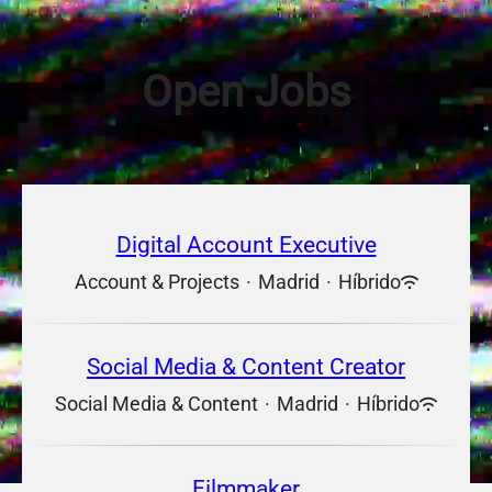
Open Jobs
Digital Account Executive
Account & Projects
·
Madrid
·
Híbrido
Social Media & Content Creator
Social Media & Content
·
Madrid
·
Híbrido
Filmmaker