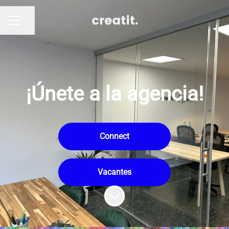
Compartir página
MENÚ DE EMPLEO
¡Únete a la agencia!
Connect
Vacantes
Más contenido